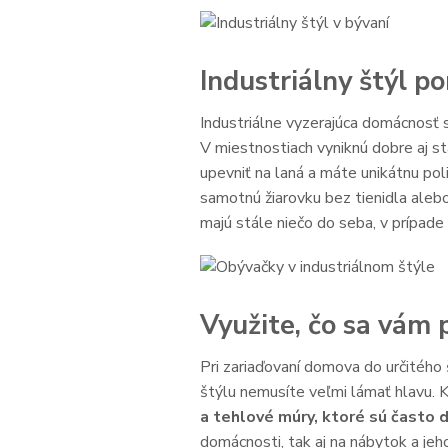
Industriálny štýl p
Industriálne vyzerajúca domácnosť 
V miestnostiach vyniknú dobre aj st
upevniť na laná a máte unikátnu pol
samotnú žiarovku bez tienidla alebo 
majú stále niečo do seba, v prípade
Využite, čo sa vám
Pri zariaďovaní domova do určitého 
štýlu nemusíte veľmi lámať hlavu. K
a tehlové múry, ktoré sú často 
domácnosti, tak aj na nábytok a jeho