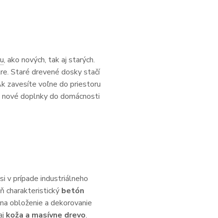
ru
, ako nových, tak aj starých.
tre. Staré drevené dosky stačí
Ak zavesíte voľne do priestoru
, aj nové doplnky do domácnosti
si v prípade industriálneho
ň charakteristický
betón
o na obloženie a dekorovanie
aj
koža a masívne drevo
.