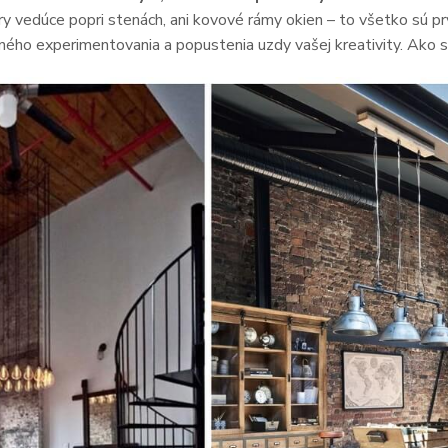
ry vedúce popri stenách, ani kovové rámy okien – to všetko sú prv
ého experimentovania a popustenia uzdy vašej kreativity. Ako s ni