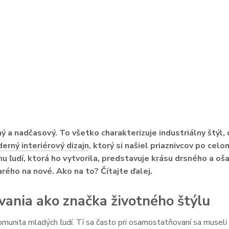
ý a nadčasový. To všetko charakterizuje industriálny štýl, d
erný interiérový dizajn
, ktorý si našiel priaznivcov po cel
inu ľudí, ktorá ho vytvorila, predstavuje krásu drsného a o
rého na nové. Ako na to? Čítajte ďalej.
ývania ako značka životného štýlu
komunita mladých ľudí. Tí sa často pri osamostatňovaní sa musel