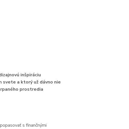
izajnovú inšpiráciu
om svete a ktorý už dávno nie
šarpaného prostredia
i popasovať s finančnými