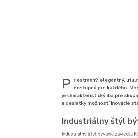
P
riestranný, elegantný, útuln
dostupnú pre každého.
Mod
je charakteristický iba pre skup
a desiatky možností inovácie sta
Industriálny štýl b
Industriálny štýl bývania zaviedla 