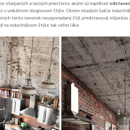
úpe ošarpaných a lacných priestorov, akými sú napríklad
odstaven
 to v unikátnom dizajnovom štýle. Okrem mladých ľudí je industriá
torých tento navonok neusporiadaný štýl predstavoval inšpiráci
í na industriálnom štýle tak veľmi láka.