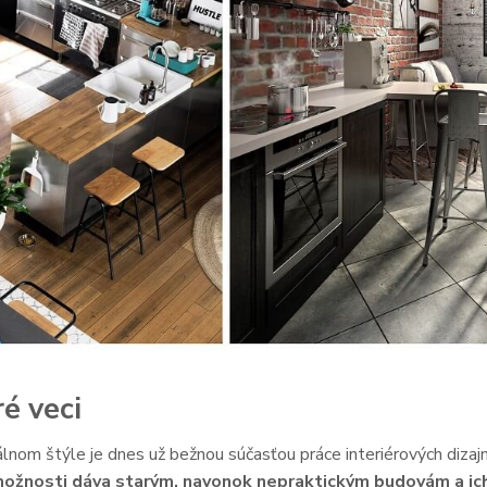
é veci
lnom štýle je dnes už bežnou súčasťou práce interiérových dizajn
ožnosti dáva starým, navonok nepraktickým budovám a ic