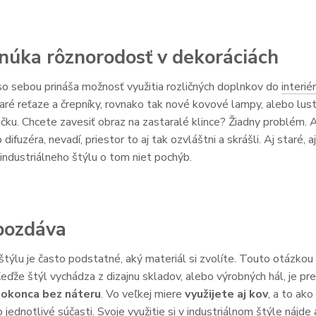
onúka rôznorodosť v dekoráciách
so sebou prináša možnosť využitia rozličných doplnkov do
interié
aré reťaze a črepníky, rovnako tak nové kovové lampy, alebo lus
ičku. Chcete zavesiť obraz na zastaralé klince? Žiadny problém. 
difuzéra, nevadí, priestor to aj tak ozvláštni a skrášli. Aj staré
 industriálneho štýlu o tom niet pochýb.
 pozdáva
štýlu je často podstatné, aký materiál si zvolíte. Touto otázkou 
eďže štýl vychádza z dizajnu skladov, alebo výrobných hál, je pre
dokonca bez náteru
. Vo veľkej miere
využijete aj kov
, a to ak
 jednotlivé súčasti. Svoje využitie si v industriálnom štýle nájde 