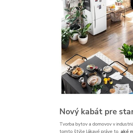
Nový kabát pre star
Tvorba bytov a domovov v industriá
tomto štýle lákavé práve to,
aké m