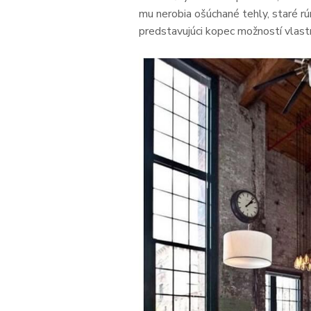
mu nerobia ošúchané tehly, staré rú
predstavujúci kopec možností vlastn