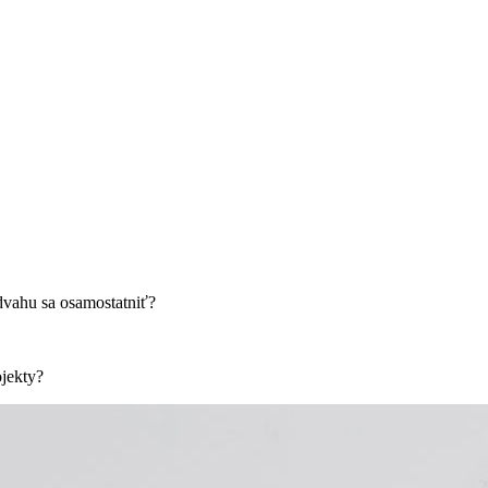
odvahu sa osamostatniť?
ojekty?