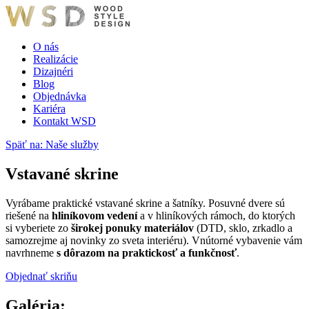
O nás
Realizácie
Dizajnéri
Blog
Objednávka
Kariéra
Kontakt WSD
Späť na: Naše služby
Vstavané skrine
Vyrábame praktické vstavané skrine a šatníky. Posuvné dvere sú
riešené na
hliníkovom vedení
a v hliníkových rámoch, do ktorých
si vyberiete zo
širokej ponuky materiálov
(DTD, sklo, zrkadlo a
samozrejme aj novinky zo sveta interiéru). Vnútorné vybavenie vám
navrhneme
s dôrazom na praktickosť a funkčnosť
.
Objednať skriňu
Galéria: