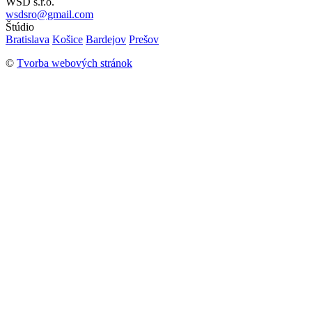
WSD s.r.o.
wsdsro@gmail.com
Štúdio
Bratislava
Košice
Bardejov
Prešov
©
Tvorba webových stránok