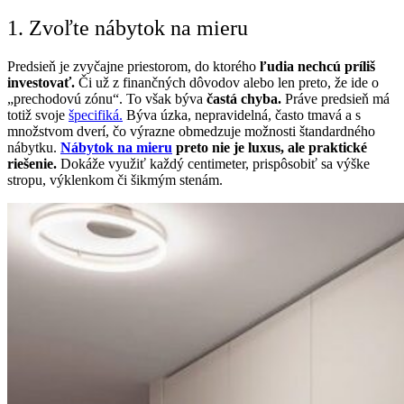
1. Zvoľte nábytok na mieru
Predsieň je zvyčajne priestorom, do ktorého
ľudia nechcú príliš
investovať.
Či už z finančných dôvodov alebo len preto, že ide o
„prechodovú zónu“. To však býva
častá chyba.
Práve predsieň má
totiž svoje
špecifiká.
Býva úzka, nepravidelná, často tmavá a s
množstvom dverí, čo výrazne obmedzuje možnosti štandardného
nábytku.
Nábytok na mieru
preto nie je luxus, ale praktické
riešenie.
Dokáže využiť každý centimeter, prispôsobiť sa výške
stropu, výklenkom či šikmým stenám.