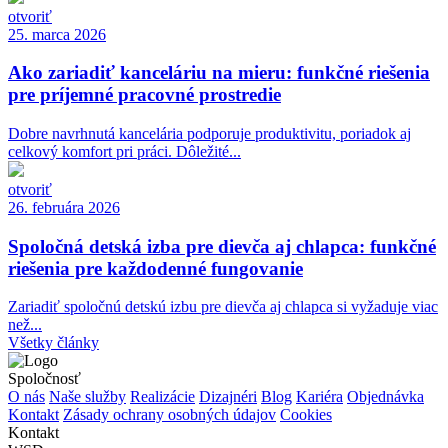
otvoriť
25. marca 2026
Ako zariadiť kanceláriu na mieru: funkčné riešenia
pre príjemné pracovné prostredie
Dobre navrhnutá kancelária podporuje produktivitu, poriadok aj
celkový komfort pri práci. Dôležité...
otvoriť
26. februára 2026
Spoločná detská izba pre dievča aj chlapca: funkčné
riešenia pre každodenné fungovanie
Zariadiť spoločnú detskú izbu pre dievča aj chlapca si vyžaduje viac
než...
Všetky články
Spoločnosť
O nás
Naše služby
Realizácie
Dizajnéri
Blog
Kariéra
Objednávka
Kontakt
Zásady ochrany osobných údajov
Cookies
Kontakt