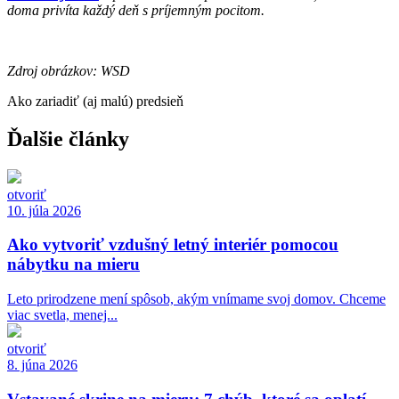
doma privíta každý deň s príjemným pocitom.
Zdroj obrázkov: WSD
Ako zariadiť (aj malú) predsieň
Ďalšie články
otvoriť
10. júla 2026
Ako vytvoriť vzdušný letný interiér pomocou
nábytku na mieru
Leto prirodzene mení spôsob, akým vnímame svoj domov. Chceme
viac svetla, menej...
otvoriť
8. júna 2026