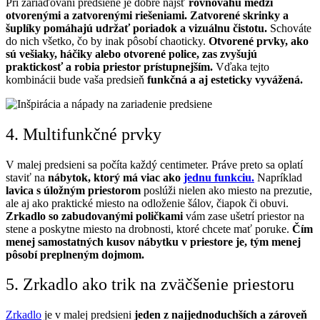
Pri zariaďovaní predsiene je dobré nájsť
rovnováhu medzi
otvorenými a zatvorenými riešeniami.
Zatvorené skrinky a
šuplíky pomáhajú udržať poriadok a vizuálnu čistotu.
Schováte
do nich všetko, čo by inak pôsobí chaoticky.
Otvorené prvky, ako
sú vešiaky, háčiky alebo otvorené police, zas zvyšujú
praktickosť a robia priestor prístupnejším.
Vďaka tejto
kombinácii bude vaša predsieň
funkčná a aj esteticky vyvážená.
4. Multifunkčné prvky
V malej predsieni sa počíta každý centimeter. Práve preto sa oplatí
staviť na
nábytok, ktorý má viac ako
jednu funkciu.
Napríklad
lavica s úložným priestorom
poslúži nielen ako miesto na prezutie,
ale aj ako praktické miesto na odloženie šálov, čiapok či obuvi.
Zrkadlo so zabudovanými poličkami
vám zase ušetrí priestor na
stene a poskytne miesto na drobnosti, ktoré chcete mať poruke.
Čím
menej samostatných kusov nábytku v priestore je, tým menej
pôsobí preplneným dojmom.
5. Zrkadlo ako trik na zväčšenie priestoru
Zrkadlo
je v malej predsieni
jeden z najjednoduchších a zároveň