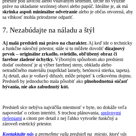
priestor pod lavicou alebo vstavaným sedením, určite ho využite
práve na ukladanie sezónnej obuvi alebo papúč. Ideálne je, ak má
skrinka aspoň minimálne odvetranie
alebo je občas otvorená, aby
sa vlhkosť mohla prirodzene odpariť.
7. Nezabúdajte na náladu a štýl
Aj malá predsieň má právo na charakter.
Aj keď ide o technicky
a funkčne náročný priestor, stále si tu môžete dovoliť
dizajnový
prvok – originálne zrkadlo, svietidlo, obľúbený obraz či
farebne zladené úchytky.
Výborným spôsobom ako predsieni
dodať osobnosť je aj výber farebnej steny, obkladu alebo
netradičného materiálu (napríklad lamely, betónová stierka, tapeta).
Aj detail, ako je voňavý difuzér, môže prispieť k celkovému dojmu.
Predsieň by jednoducho mala pôsobiť ako
plnohodnotná súčasť
bývania, nie ako zabudnutý kút.
Predsieň síce nebýva najväčšia miestnosť v byte, no dokáže veľa
napovedať o celom interiéri.
S trochou plánovania,
správnymi
riešeniami
a citom pre detail z nej ľahko vytvoríte funkčný a
zároveň estetický priestor.
Kontaktujte nás
a premeňme vašu predsieň na miesto, ktoré vás