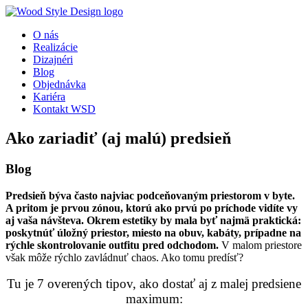
O nás
Realizácie
Dizajnéri
Blog
Objednávka
Kariéra
Kontakt WSD
Ako zariadiť (aj malú) predsieň
Blog
Predsieň býva často najviac podceňovaným priestorom v byte.
A pritom je prvou zónou, ktorú ako prvú po príchode vidíte vy
aj vaša návšteva. Okrem estetiky by mala byť najmä praktická:
poskytnúť úložný priestor, miesto na obuv, kabáty, prípadne na
rýchle skontrolovanie outfitu pred odchodom.
V malom priestore
však môže rýchlo zavládnuť chaos. Ako tomu predísť?
Tu je 7 overených tipov, ako dostať aj z malej predsiene
maximum: