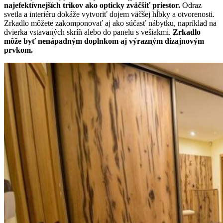
najefektívnejších trikov ako opticky zväčšiť priestor.
Odraz
svetla a interiéru dokáže vytvoriť dojem väčšej hĺbky a otvorenosti.
Zrkadlo môžete zakomponovať aj ako súčasť nábytku, napríklad na
dvierka vstavaných skríň alebo do panelu s vešiakmi.
Zrkadlo
môže byť nenápadným doplnkom aj výrazným dizajnovým
prvkom.