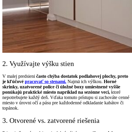
2. Využívajte výšku stien
V malej predsieni
často chýba dostatok podlahovej plochy, preto
je kľúčové
pracovať so stenami.
Najmä ich výškou.
Horné
skrinky, uzatvorené police či úložné boxy umiestnené vyššie
ponúkajú praktické miesto napríklad na sezónne veci,
ktoré
nepotrebujete každý deň. Vďaka tomuto prístupu si zachováte cenné
miesto v úrovni očí a pásu pre každodenné odkladanie kabátov či
topánok.
3. Otvorené vs. zatvorené riešenia