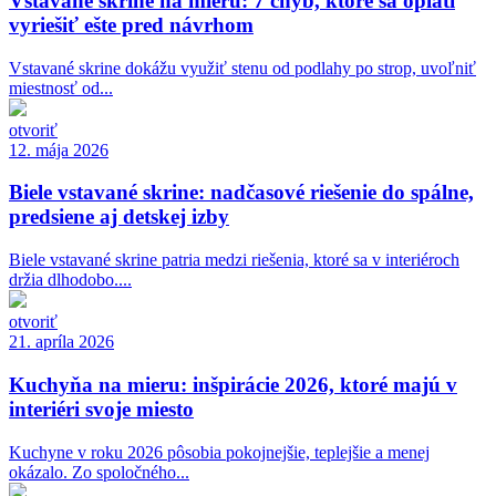
Vstavané skrine na mieru: 7 chýb, ktoré sa oplatí
vyriešiť ešte pred návrhom
Vstavané skrine dokážu využiť stenu od podlahy po strop, uvoľniť
miestnosť od...
otvoriť
12. mája 2026
Biele vstavané skrine: nadčasové riešenie do spálne,
predsiene aj detskej izby
Biele vstavané skrine patria medzi riešenia, ktoré sa v interiéroch
držia dlhodobo....
otvoriť
21. apríla 2026
Kuchyňa na mieru: inšpirácie 2026, ktoré majú v
interiéri svoje miesto
Kuchyne v roku 2026 pôsobia pokojnejšie, teplejšie a menej
okázalo. Zo spoločného...