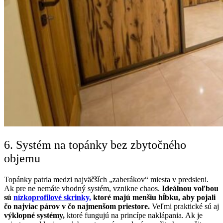
6. Systém na topánky bez zbytočného
objemu
Topánky patria medzi najväčších „zaberákov“ miesta v predsieni.
Ak pre ne nemáte vhodný systém, vznikne chaos.
Ideálnou voľbou
sú
nízkoprofilové skrinky,
ktoré majú menšiu hĺbku, aby pojali
čo najviac párov v čo najmenšom priestore.
Veľmi praktické sú aj
výklopné systémy,
ktoré fungujú na princípe naklápania. Ak je