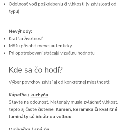
Odolnosť voči poškriabaniu či vlhkosti (v závislosti od
typu)
Nevýhody:
Kratšia životnosť
Môžu pôsobiť menej autenticky
Pri opotrebovaní strácajú vizuálnu hodnotu
Kde sa čo hodí?
Výber povrchov závisí aj od konkrétnej miestnosti:
Kúpeľňa /
kuchyňa
Stavte na odolnosť. Materiály musia zvládnuť vlhkosť,
teplo aj časté čistenie.
Kameň, keramika či kvalitné
lamináty sú ideálnou voľbou.
Obývačka / spálňa