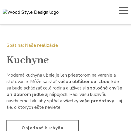
Späť na: Naše realizácie
Kuchyne
Moderná kuchyňa už nie je len priestorom na varenie a
stolovanie. Môže sa stať
vašou obľúbenou izbou
, kde
sa bude schádzať celá rodina a užívať si
spoločné chvíle
pri dobrom jedle
aj nápojoch. Radi vašu kuchyňu
navrhneme tak, aby spĺňala
všetky vaše predstavy
– aj
tie, o ktorých ešte neviete.
Objednať kuchyňu