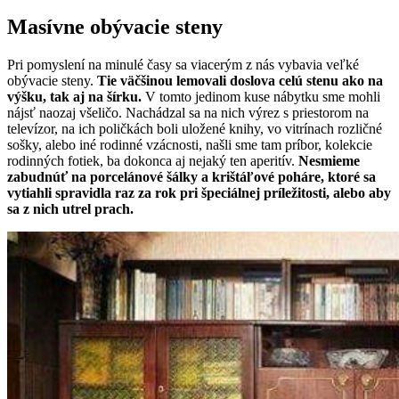
Masívne obývacie steny
Pri pomyslení na minulé časy sa viacerým z nás vybavia veľké
obývacie steny.
Tie väčšinou lemovali doslova celú stenu ako na
výšku, tak aj na šírku.
V tomto jedinom kuse nábytku sme mohli
nájsť naozaj všeličo. Nachádzal sa na nich výrez s priestorom na
televízor, na ich poličkách boli uložené knihy, vo vitrínach rozličné
sošky, alebo iné rodinné vzácnosti, našli sme tam príbor, kolekcie
rodinných fotiek, ba dokonca aj nejaký ten aperitív.
Nesmieme
zabudnúť na porcelánové šálky a krištáľové poháre, ktoré sa
vytiahli spravidla raz za rok pri špeciálnej príležitosti, alebo aby
sa z nich utrel prach.