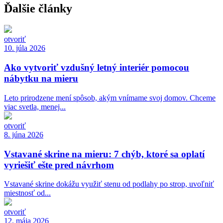
Ďalšie články
otvoriť
10. júla 2026
Ako vytvoriť vzdušný letný interiér pomocou
nábytku na mieru
Leto prirodzene mení spôsob, akým vnímame svoj domov. Chceme
viac svetla, menej...
otvoriť
8. júna 2026
Vstavané skrine na mieru: 7 chýb, ktoré sa oplatí
vyriešiť ešte pred návrhom
Vstavané skrine dokážu využiť stenu od podlahy po strop, uvoľniť
miestnosť od...
otvoriť
12. mája 2026