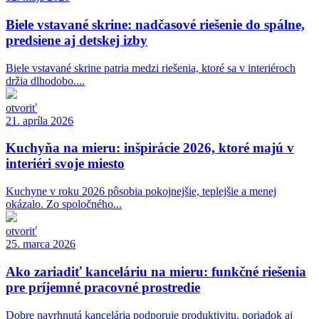
Biele vstavané skrine: nadčasové riešenie do spálne,
predsiene aj detskej izby
Biele vstavané skrine patria medzi riešenia, ktoré sa v interiéroch
držia dlhodobo....
otvoriť
21. apríla 2026
Kuchyňa na mieru: inšpirácie 2026, ktoré majú v
interiéri svoje miesto
Kuchyne v roku 2026 pôsobia pokojnejšie, teplejšie a menej
okázalo. Zo spoločného...
otvoriť
25. marca 2026
Ako zariadiť kanceláriu na mieru: funkčné riešenia
pre príjemné pracovné prostredie
Dobre navrhnutá kancelária podporuje produktivitu, poriadok aj