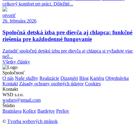
celkový komfort pri práci. Dôležité...
otvoriť
26. februára 2026
Spoločná detská izba pre dievča aj chlapca: funkčné
riešenia pre každodenné fungovanie
Zariadiť spoločnú detskú izbu pre dievča aj chlapca si vyžaduje viac
než...
Všetky články
Spoločnosť
O nás
Naše služby
Realizácie
Dizajnéri
Blog
Kariéra
Objednávka
Kontakt
Zásady ochrany osobných údajov
Cookies
Kontakt
WSD s.r.o.
wsdsro@gmail.com
Štúdio
Bratislava
Košice
Bardejov
Prešov
©
Tvorba webových stránok