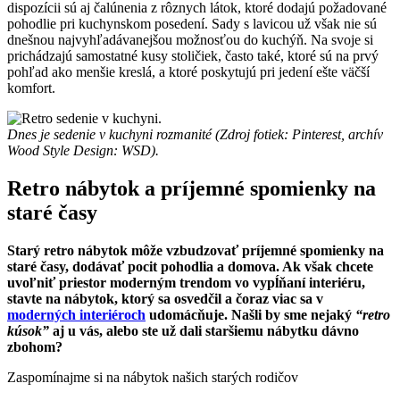
dispozícii sú aj čalúnenia z rôznych látok, ktoré dodajú požadované
pohodlie pri kuchynskom posedení. Sady s lavicou už však nie sú
dnešnou najvyhľadávanejšou možnosťou do kuchýň. Na svoje si
prichádzajú samostatné kusy stoličiek, často také, ktoré sú na prvý
pohľad ako menšie kreslá, a ktoré poskytujú pri jedení ešte väčší
komfort.
Dnes je sedenie v kuchyni rozmanité (Zdroj fotiek: Pinterest, archív
Wood Style Design: WSD).
Retro nábytok a príjemné spomienky na
staré časy
Starý retro nábytok môže vzbudzovať príjemné spomienky na
staré časy, dodávať pocit pohodlia a domova. Ak však chcete
uvoľniť priestor moderným trendom vo vypĺňaní interiéru,
stavte na nábytok, ktorý sa osvedčil a čoraz viac sa v
moderných interiéroch
udomácňuje. Našli by sme nejaký
“retro
kúsok”
aj u vás, alebo ste už dali staršiemu nábytku dávno
zbohom?
Zaspomínajme si na nábytok našich starých rodičov