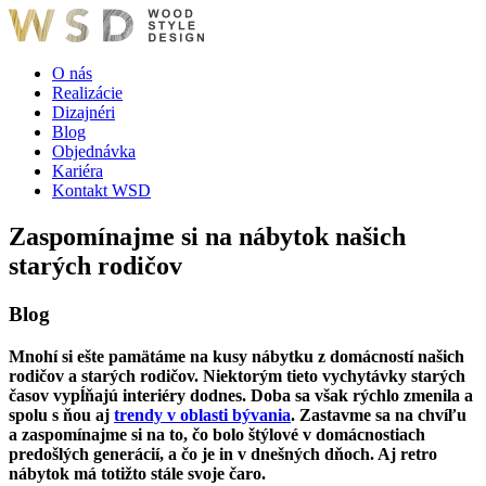
O nás
Realizácie
Dizajnéri
Blog
Objednávka
Kariéra
Kontakt WSD
Zaspomínajme si na nábytok našich
starých rodičov
Blog
Mnohí si ešte pamätáme na kusy nábytku z domácností našich
rodičov a starých rodičov. Niektorým tieto vychytávky starých
časov vypĺňajú interiéry dodnes. Doba sa však rýchlo zmenila a
spolu s ňou aj
trendy v oblasti bývania
. Zastavme sa na chvíľu
a zaspomínajme si na to, čo bolo štýlové v domácnostiach
predošlých generácií, a čo je in v dnešných dňoch. Aj retro
nábytok má totižto stále svoje čaro.