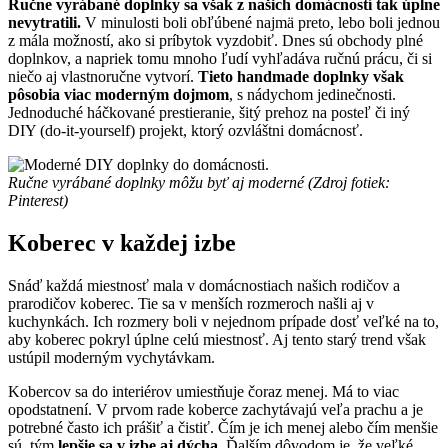
Ručne vyrábané doplnky sa však z našich domácností tak úplne
nevytratili.
V minulosti boli obľúbené najmä preto, lebo boli jednou
z mála možností, ako si príbytok vyzdobiť. Dnes sú obchody plné
doplnkov, a napriek tomu mnoho ľudí vyhľadáva ručnú prácu, či si
niečo aj vlastnoručne vytvorí.
Tieto handmade doplnky však
pôsobia viac moderným dojmom
, s nádychom jedinečnosti.
Jednoduché háčkované prestieranie, šitý prehoz na posteľ či iný
DIY (do-it-yourself) projekt, ktorý ozvláštni domácnosť.
Ručne vyrábané doplnky môžu byť aj moderné (Zdroj fotiek:
Pinterest)
Koberec v každej izbe
Snáď každá miestnosť mala v domácnostiach našich rodičov a
prarodičov koberec. Tie sa v menších rozmeroch našli aj v
kuchynkách. Ich rozmery boli v nejednom prípade dosť veľké na to,
aby koberec pokryl úplne celú miestnosť. Aj tento starý trend však
ustúpil moderným vychytávkam.
Kobercov sa do interiérov umiestňuje čoraz menej. Má to viac
opodstatnení. V prvom rade koberce zachytávajú veľa prachu a je
potrebné často ich prášiť a čistiť. Čím je ich menej alebo čím menšie
sú, tým
lepšie sa v izbe aj dýcha
. Ďalším dôvodom je, že veľké