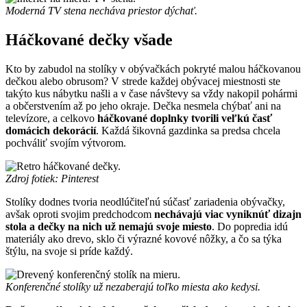
Moderná TV stena necháva priestor dýchať.
Háčkované dečky všade
Kto by zabudol na stolíky v obývačkách pokryté malou háčkovanou
dečkou alebo obrusom? V strede každej obývacej miestnosti ste
takýto kus nábytku našli a v čase návštevy sa vždy nakopil pohármi
a občerstvením až po jeho okraje. Dečka nesmela chýbať ani na
televízore, a celkovo
háčkované doplnky tvorili veľkú časť
domácich dekorácií
. Každá šikovná gazdinka sa predsa chcela
pochváliť svojím výtvorom.
Zdroj fotiek: Pinterest
Stolíky dodnes tvoria neodlúčiteľnú súčasť zariadenia obývačky,
avšak oproti svojim predchodcom
nechávajú viac vyniknúť dizajn
stola a dečky na nich už nemajú svoje miesto
. Do popredia idú
materiály ako drevo, sklo či výrazné kovové nôžky, a čo sa týka
štýlu, na svoje si príde každý.
Konferenčné stolíky už nezaberajú toľko miesta ako kedysi.