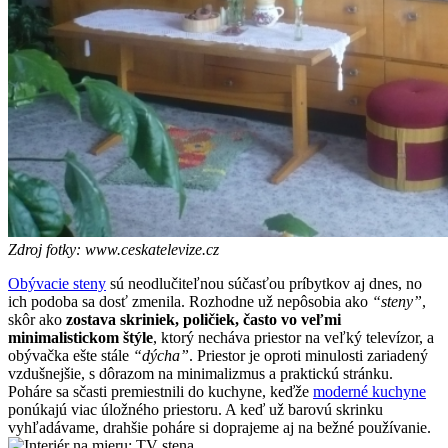
Zdroj fotky: www.ceskatelevize.cz
Obývacie steny
sú neodlučiteľnou súčasťou príbytkov aj dnes, no
ich podoba sa dosť zmenila. Rozhodne už nepôsobia ako
“steny”
,
skôr ako
zostava skriniek, poličiek, často vo veľmi
minimalistickom štýle
, ktorý necháva priestor na veľký televízor, a
obývačka ešte stále
“dýcha”
. Priestor je oproti minulosti zariadený
vzdušnejšie, s dôrazom na minimalizmus a praktickú stránku.
Poháre sa sčasti premiestnili do kuchyne, keďže
moderné kuchyne
ponúkajú viac úložného priestoru. A keď už barovú skrinku
vyhľadávame, drahšie poháre si doprajeme aj na bežné používanie.