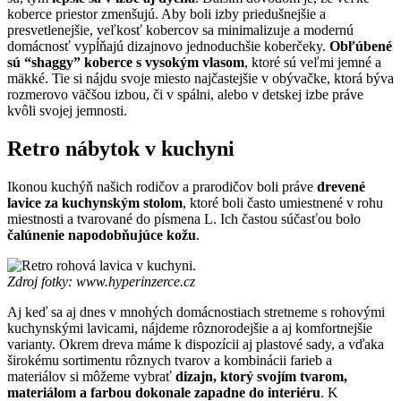
koberce priestor zmenšujú. Aby boli izby priedušnejšie a
presvetlenejšie, veľkosť kobercov sa minimalizuje a modernú
domácnosť vypĺňajú dizajnovo jednoduchšie koberčeky.
Obľúbené
sú “shaggy” koberce s vysokým vlasom
, ktoré sú veľmi jemné a
mäkké. Tie si nájdu svoje miesto najčastejšie v obývačke, ktorá býva
rozmerovo väčšou izbou, či v spálni, alebo v detskej izbe práve
kvôli svojej jemnosti.
Retro nábytok v kuchyni
Ikonou kuchýň našich rodičov a prarodičov boli práve
drevené
lavice za kuchynským stolom
, ktoré boli často umiestnené v rohu
miestnosti a tvarované do písmena L. Ich častou súčasťou bolo
čalúnenie napodobňujúce kožu
.
Zdroj fotky: www.hyperinzerce.cz
Aj keď sa aj dnes v mnohých domácnostiach stretneme s rohovými
kuchynskými lavicami, nájdeme rôznorodejšie a aj komfortnejšie
varianty. Okrem dreva máme k dispozícii aj plastové sady, a vďaka
širokému sortimentu rôznych tvarov a kombinácii farieb a
materiálov si môžeme vybrať
dizajn, ktorý svojím tvarom,
materiálom a farbou dokonale zapadne do interiéru
. K