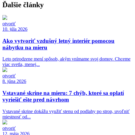
Ďalšie články
otvoriť
10. júla 2026
Ako vytvoriť vzdušný letný interiér pomocou
nábytku na mieru
Leto prirodzene mení spôsob, akým vnímame svoj domov. Chceme
viac svetla, menej...
otvoriť
8. júna 2026
Vstavané skrine na mieru: 7 chýb, ktoré sa oplatí
vyriešiť ešte pred návrhom
Vstavané skrine dokážu využiť stenu od podlahy po strop, uvoľniť
miestnosť od...
otvoriť
12. mája 2026