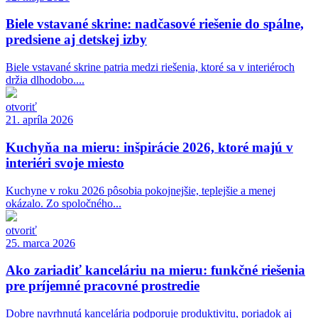
Biele vstavané skrine: nadčasové riešenie do spálne,
predsiene aj detskej izby
Biele vstavané skrine patria medzi riešenia, ktoré sa v interiéroch
držia dlhodobo....
otvoriť
21. apríla 2026
Kuchyňa na mieru: inšpirácie 2026, ktoré majú v
interiéri svoje miesto
Kuchyne v roku 2026 pôsobia pokojnejšie, teplejšie a menej
okázalo. Zo spoločného...
otvoriť
25. marca 2026
Ako zariadiť kanceláriu na mieru: funkčné riešenia
pre príjemné pracovné prostredie
Dobre navrhnutá kancelária podporuje produktivitu, poriadok aj