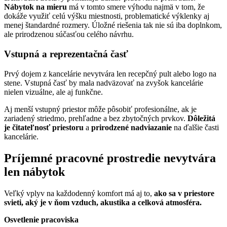
Nábytok na mieru
má v tomto smere výhodu najmä v tom, že
dokáže využiť celú výšku miestnosti, problematické výklenky aj
menej štandardné rozmery. Úložné riešenia tak nie sú iba doplnkom,
ale prirodzenou súčasťou celého návrhu.
Vstupná a reprezentačná časť
Prvý dojem z kancelárie nevytvára len recepčný pult alebo logo na
stene. Vstupná časť by mala nadväzovať na zvyšok kancelárie
nielen vizuálne, ale aj funkčne.
Aj menší vstupný priestor môže pôsobiť profesionálne, ak je
zariadený striedmo, prehľadne a bez zbytočných prvkov.
Dôležitá
je čitateľnosť priestoru
a
prirodzené nadviazanie
na ďalšie časti
kancelárie.
Príjemné pracovné prostredie nevytvára
len nábytok
Veľký vplyv na každodenný komfort má aj to,
ako sa v priestore
svieti, aký je v ňom vzduch, akustika a celková atmosféra.
Osvetlenie pracoviska