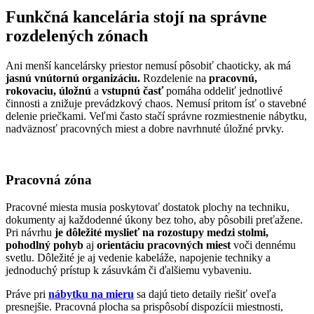
Funkčná kancelária stojí na správne
rozdelených zónach
Ani menší kancelársky priestor nemusí pôsobiť chaoticky, ak má
jasnú vnútornú organizáciu.
Rozdelenie na
pracovnú,
rokovaciu, úložnú
a
vstupnú časť
pomáha oddeliť jednotlivé
činnosti a znižuje prevádzkový chaos. Nemusí pritom ísť o stavebné
delenie priečkami. Veľmi často stačí správne rozmiestnenie nábytku,
nadväznosť pracovných miest a dobre navrhnuté úložné prvky.
Pracovná zóna
Pracovné miesta musia poskytovať dostatok plochy na techniku,
dokumenty aj každodenné úkony bez toho, aby pôsobili preťažene.
Pri návrhu
je dôležité myslieť na rozostupy medzi stolmi,
pohodlný pohyb
aj
orientáciu pracovných miest
voči dennému
svetlu. Dôležité je aj vedenie kabeláže, napojenie techniky a
jednoduchý prístup k zásuvkám či ďalšiemu vybaveniu.
Práve pri
nábytku na mieru
sa dajú tieto detaily riešiť oveľa
presnejšie. Pracovná plocha sa prispôsobí dispozícii miestnosti,