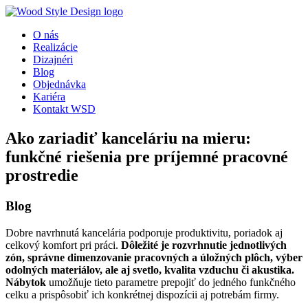
O nás
Realizácie
Dizajnéri
Blog
Objednávka
Kariéra
Kontakt WSD
Ako zariadiť kanceláriu na mieru:
funkčné riešenia pre príjemné pracovné
prostredie
Blog
Dobre navrhnutá kancelária podporuje produktivitu, poriadok aj
celkový komfort pri práci.
Dôležité je rozvrhnutie jednotlivých
zón, správne dimenzovanie pracovných a úložných plôch, výber
odolných materiálov, ale aj svetlo, kvalita vzduchu či akustika.
Nábytok
umožňuje tieto parametre prepojiť do jedného funkčného
celku a prispôsobiť ich konkrétnej dispozícii aj potrebám firmy.