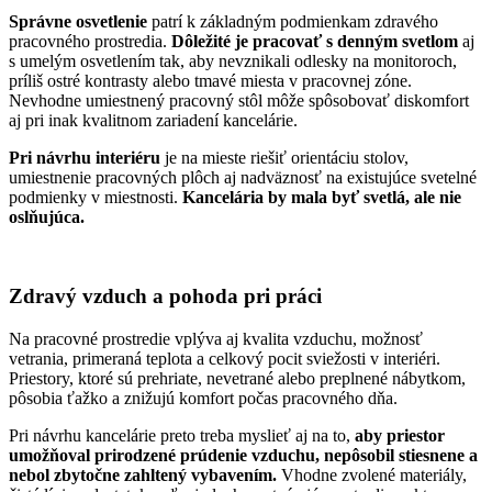
Správne osvetlenie
patrí k základným podmienkam zdravého
pracovného prostredia.
Dôležité je pracovať s denným svetlom
aj
s umelým osvetlením tak, aby nevznikali odlesky na monitoroch,
príliš ostré kontrasty alebo tmavé miesta v pracovnej zóne.
Nevhodne umiestnený pracovný stôl môže spôsobovať diskomfort
aj pri inak kvalitnom zariadení kancelárie.
Pri návrhu interiéru
je na mieste riešiť orientáciu stolov,
umiestnenie pracovných plôch aj nadväznosť na existujúce svetelné
podmienky v miestnosti.
Kancelária by mala byť svetlá, ale nie
oslňujúca.
Zdravý vzduch a pohoda pri práci
Na pracovné prostredie vplýva aj kvalita vzduchu, možnosť
vetrania, primeraná teplota a celkový pocit sviežosti v interiéri.
Priestory, ktoré sú prehriate, nevetrané alebo preplnené nábytkom,
pôsobia ťažko a znižujú komfort počas pracovného dňa.
Pri návrhu kancelárie preto treba myslieť aj na to,
aby priestor
umožňoval prirodzené prúdenie vzduchu, nepôsobil stiesnene a
nebol zbytočne zahltený vybavením.
Vhodne zvolené materiály,