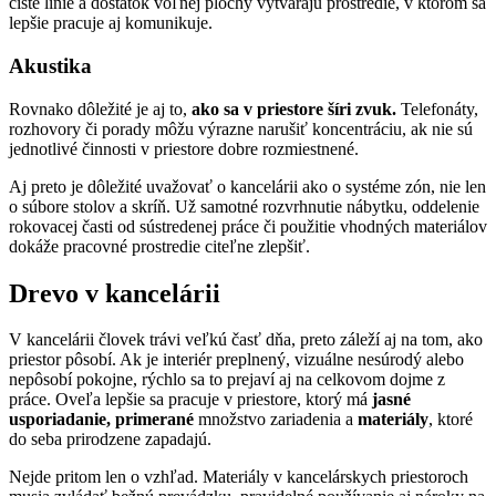
čisté línie a dostatok voľnej plochy vytvárajú prostredie, v ktorom sa
lepšie pracuje aj komunikuje.
Akustika
Rovnako dôležité je aj to,
ako sa v priestore šíri zvuk.
Telefonáty,
rozhovory či porady môžu výrazne narušiť koncentráciu, ak nie sú
jednotlivé činnosti v priestore dobre rozmiestnené.
Aj preto je dôležité uvažovať o kancelárii ako o systéme zón, nie len
o súbore stolov a skríň. Už samotné rozvrhnutie nábytku, oddelenie
rokovacej časti od sústredenej práce či použitie vhodných materiálov
dokáže pracovné prostredie citeľne zlepšiť.
Drevo v kancelárii
V kancelárii človek trávi veľkú časť dňa, preto záleží aj na tom, ako
priestor pôsobí. Ak je interiér preplnený, vizuálne nesúrodý alebo
nepôsobí pokojne, rýchlo sa to prejaví aj na celkovom dojme z
práce. Oveľa lepšie sa pracuje v priestore, ktorý má
jasné
usporiadanie,
primerané
množstvo zariadenia a
materiály
, ktoré
do seba prirodzene zapadajú.
Nejde pritom len o vzhľad. Materiály v kancelárskych priestoroch