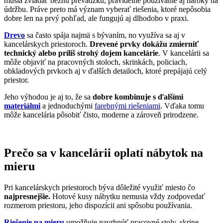
musia zvládať bežnú prevádzku, pravidelné používanie aj nároky na
údržbu. Práve preto má význam vyberať riešenia, ktoré nepôsobia
dobre len na prvý pohľad, ale fungujú aj dlhodobo v praxi.
Drevo
sa často spája najmä s bývaním, no využíva sa aj v
kancelárskych priestoroch.
Drevené prvky dokážu zmierniť
technický alebo príliš strohý dojem kancelárie
. V kancelárii sa
môže objaviť na pracovných stoloch, skrinkách, policiach,
obkladových prvkoch aj v ďalších detailoch, ktoré prepájajú celý
priestor.
Jeho výhodou je aj to, že sa
dobre kombinuje s ďalšími
materiálmi
a jednoduchými
farebnými riešeniami
. Vďaka tomu
môže kancelária pôsobiť čisto, moderne a zároveň prirodzene.
Prečo sa v kancelárii oplatí nábytok na
mieru
Pri kancelárskych priestoroch býva dôležité využiť miesto čo
najpresnejšie.
Hotové kusy nábytku nemusia vždy zodpovedať
rozmerom priestoru, jeho dispozícii ani spôsobu používania.
Riešenie na mieru
umožňuje navrhnúť pracovné stoly, skrine,