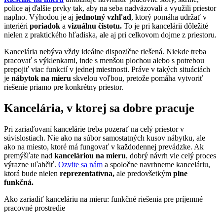
police aj ďalšie prvky tak, aby na seba nadväzovali a využili priestor
naplno. Výhodou je aj
jednotný vzhľad
, ktorý pomáha udržať v
interiéri
poriadok
a
vizuálnu čistotu.
To je pri kancelárii dôležité
nielen z praktického hľadiska, ale aj pri celkovom dojme z priestoru.
Kancelária nebýva vždy ideálne dispozične riešená. Niekde treba
pracovať s výklenkami, inde s menšou plochou alebo s potrebou
prepojiť viac funkcií v jednej miestnosti. Práve v takých situáciách
je
nábytok na mieru
skvelou voľbou, pretože pomáha vytvoriť
riešenie priamo pre konkrétny priestor.
Kancelária, v ktorej sa dobre pracuje
Pri zariaďovaní kancelárie treba pozerať na celý priestor v
súvislostiach. Nie ako na súbor samostatných kusov nábytku, ale
ako na miesto, ktoré má fungovať v každodennej prevádzke. Ak
premýšľate nad
kanceláriou na mieru
, dobrý návrh vie celý proces
výrazne uľahčiť.
Ozvite sa nám
a spoločne navrhneme kanceláriu,
ktorá bude nielen
reprezentatívna,
ale predovšetkým
plne
funkčná.
Ako zariadiť kanceláriu na mieru: funkčné riešenia pre príjemné
pracovné prostredie