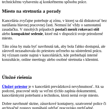
technickému vybaveniu aj konkrétnemu spôsobu práce.
Miesto na stretnutia a porady
Kancelária zvyčajne potrebuje aj zónu, v ktorej sa dá diskutovať bez
narúšania hlavnej pracovnej časti. Nemusí ísť vždy o samostatnú
zasadačku. V mnohých prípadoch
postačí menší rokovací stôl
alebo
kompaktné sedenie
, ktoré má v dispozícii svoje prirodzené
miesto.
Táto zóna by mala byť navrhnutá tak, aby bola ľahko dostupná, ale
zároveň nezasahovala do priestoru určeneho na sústredenú prácu.
Jej význam rastie najmä v kanceláriách, kde prebiehajú interné
konzultácie, online meetingy alebo osobné stretnutia s klientmi.
Úložné riešenia
Úložný priestor
je v kancelárii prevádzková nevyhnutnosť. Ak sa
podcení, pracovné stoly sa veľmi rýchlo zaplnia dokumentmi,
kancelárskymi potrebami a technikou, ktorá nemá svoje miesto.
Dobre navrhnuté skrine, zásuvkové kontajnery, uzatvorené police či
archivačné zostavy pomáhajú udržať pracovisko prehľadné.