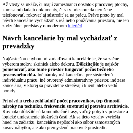
Až vtedy sa ukáže, či majú zamestnanci dostatok pracovnej plochy,
kam sa odkladajú dokumenty, či sa v priestore dá nerušene
telefonovať, rokovať aj sústrediť sa na prácu. Práve preto by mal
návrh kancelárie vychádzať z reálneho používania priestoru, nie len
z vizuálnej predstavy o modernom
interiéri
.
Návrh kancelárie by mal vychádzať z
prevádzky
Najčastejšou chybou pri zariaďovaní kancelárie je, že sa začne
výberom stolov, skriniek alebo dekoru.
Dôležitejšie je
najskôr
pomenovať, ako bude priestor fungovať počas bežného
pracovného dňa.
Iné nároky má kancelária pre sústredenú
individuálnu prácu, iné otvorený administratívny priestor, iné zasa
kancelária, v ktorej sa pravidelne stretávajú klienti alebo vedú
porady.
Pri návrhu
treba zohľadniť počet pracovníkov, typ činností,
nároky na techniku, frekvenciu stretnutí aj potrebu archivácie.
Rovnako dôležité sú komunikačné trasy, voľný pohyb v priestore a
logické umiestnenie úložných častí. Ak sa tieto vzťahy vyriešia
hneď na začiatku, kancelária nepôsobí ako súbor samostatných
kusov nábytku, ale ako premyslené pracovné prostredie.